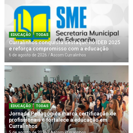
EDUCAÇÃO
TODAS
Curralinhos conquista destaque no IDEB 2025
e reforça compromisso com a educação
6 de agosto de 2026
Ascom Curralinhos
EDUCAÇÃO
TODAS
Jornada Pedagógica marca certificação de
profissionais e fortalece a educação em
Curralinhos
5 de agosto de 2026
Ascom Curralinhos