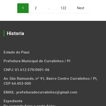
Paginação
1
2
…
122
Next
de
posts
Historia
Estado do Piauí
Prefeitura Municipal de Curralinhos / PI
CNPJ: 01.612.579/0001-06
Av. São Raimundo, nº 91, Bairro Centro Curralinhos / PI,
CEP 64.453-000
EMAIL: prefeituradecurralinhos@gmail.com
Expediente
De segunda-feira a sexta-feira: