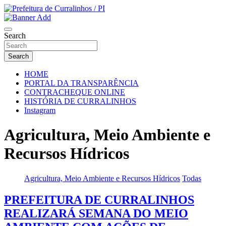
Skip
to
Portal Institucional da Prefeitura de Curralinhos Piauí
content
Prefeitura de Curralinhos / PI
Search
Search
HOME
PORTAL DA TRANSPARÊNCIA
CONTRACHEQUE ONLINE
HISTÓRIA DE CURRALINHOS
Instagram
Agricultura, Meio Ambiente e
Recursos Hídricos
Agricultura, Meio Ambiente e Recursos Hídricos
Todas
PREFEITURA DE CURRALINHOS
REALIZARÁ SEMANA DO MEIO