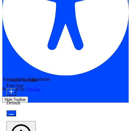
Accessibility Adjustments
Content Modules
Font Size
Powered by
OneTap
Hide Toolbar
Default