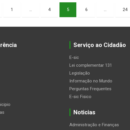
1
…
4
5
6
…
24
rência
Serviço ao Cidadão
E-sic
Lei complementar 131
Legislação
Informação no Mundo
Perguntas Frequentes
E-sic Fisico
icipio
Noticias
ias
Administração e Finanças