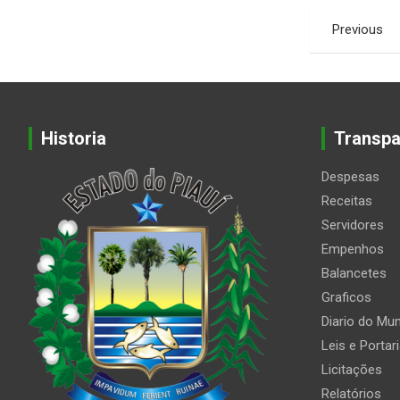
Paginação
Previous
de
posts
Historia
Transpa
Despesas
Receitas
Servidores
Empenhos
Balancetes
Graficos
Diario do Mun
Leis e Portar
Licitações
Relatórios