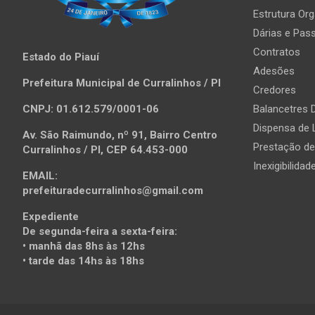
Estrutura Org
Dárias e Pas
Contratos
Estado do Piauí
Adesões
Prefeitura Municipal de Curralinhos / PI
Credores
CNPJ: 01.612.579/0001-06
Balancetres D
Dispensa de 
Av. São Raimundo, nº 91, Bairro Centro
Prestação d
Curralinhos / PI, CEP 64.453-000
Inexigibilidad
EMAIL:
prefeituradecurralinhos@gmail.com
Expediente
De segunda-feira a sexta-feira:
• manhã das 8hs às 12hs
• tarde das 14hs às 18hs