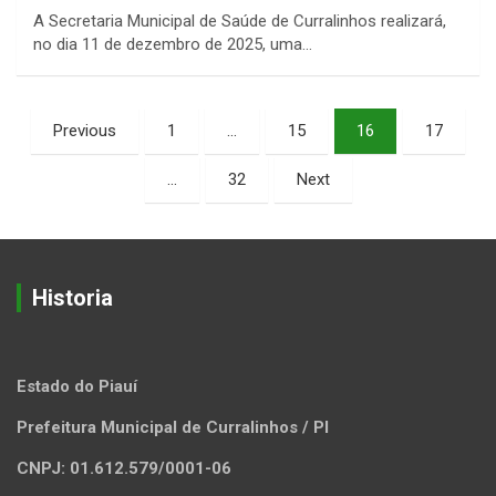
A Secretaria Municipal de Saúde de Curralinhos realizará,
no dia 11 de dezembro de 2025, uma…
Paginação
Previous
1
…
15
16
17
de
…
32
Next
posts
Historia
Estado do Piauí
Prefeitura Municipal de Curralinhos / PI
CNPJ: 01.612.579/0001-06