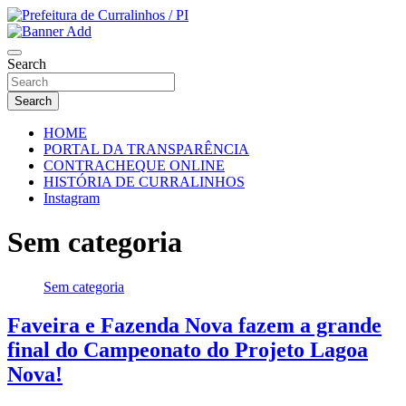
Skip
to
Portal Institucional da Prefeitura de Curralinhos Piauí
content
Prefeitura de Curralinhos / PI
Search
Search
HOME
PORTAL DA TRANSPARÊNCIA
CONTRACHEQUE ONLINE
HISTÓRIA DE CURRALINHOS
Instagram
Sem categoria
Sem categoria
Faveira e Fazenda Nova fazem a grande
final do Campeonato do Projeto Lagoa
Nova!