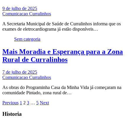
9 de julho de 2025
Comunicacao Curralinhos
A Secretaria Municipal de Saúde de Curralinhos informa que os
exames de eletrocardiograma já estão disponíveis…
Sem categoria
Mais Moradia e Esperança para a Zona
Rural de Curralinhos
7 de julho de 2025
Comunicacao Curralinhos
As obras do Programinha Casa da Minha Vida já começaram na
comunidade Pintado, zona rural de…
Paginação
Previous
1
2
3
…
5
Next
de
Historia
posts