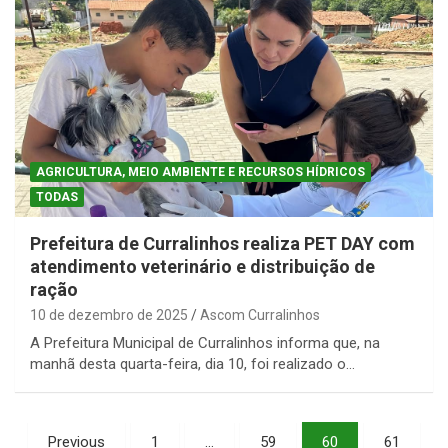
AGRICULTURA, MEIO AMBIENTE E RECURSOS HÍDRICOS
TODAS
Prefeitura de Curralinhos realiza PET DAY com
atendimento veterinário e distribuição de
ração
10 de dezembro de 2025
Ascom Curralinhos
A Prefeitura Municipal de Curralinhos informa que, na
manhã desta quarta-feira, dia 10, foi realizado o…
Paginação
Previous
1
…
59
60
61