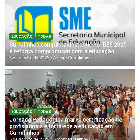
EDUCAÇÃO
TODAS
Curralinhos conquista destaque no IDEB 2025
e reforça compromisso com a educação
6 de agosto de 2026
Ascom Curralinhos
EDUCAÇÃO
TODAS
Jornada Pedagógica marca certificação de
profissionais e fortalece a educação em
Curralinhos
5 de agosto de 2026
Ascom Curralinhos