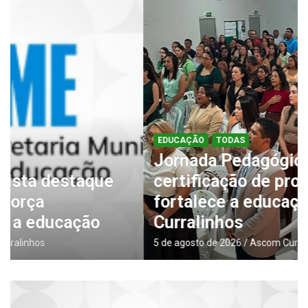
EDUCAÇÃO
TODAS
Jornada Pedagógica marca
certificação de profissionais e
fortalece a educação em
Curralinhos
5 de agosto de 2026
Ascom Curralinhos