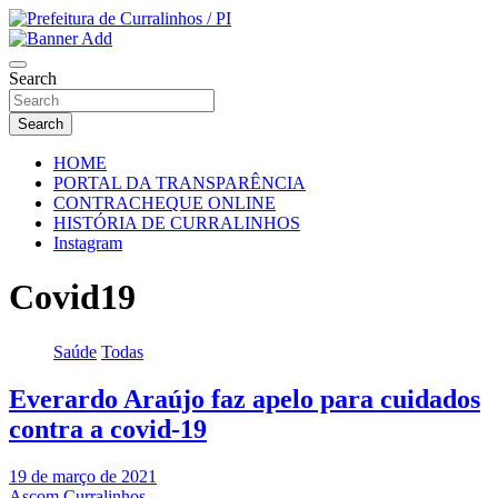
Skip
to
Portal Institucional da Prefeitura de Curralinhos Piauí
content
Prefeitura de Curralinhos / PI
Search
Search
HOME
PORTAL DA TRANSPARÊNCIA
CONTRACHEQUE ONLINE
HISTÓRIA DE CURRALINHOS
Instagram
Covid19
Saúde
Todas
Everardo Araújo faz apelo para cuidados
contra a covid-19
19 de março de 2021
Ascom Curralinhos