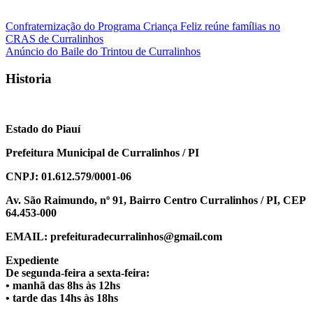
Navegação
Confraternização do Programa Criança Feliz reúne famílias no
CRAS de Curralinhos
de
Anúncio do Baile do Trintou de Curralinhos
Post
Historia
Estado do Piauí
Prefeitura Municipal de Curralinhos / PI
CNPJ: 01.612.579/0001-06
Av. São Raimundo, nº 91, Bairro Centro Curralinhos / PI, CEP
64.453-000
EMAIL: prefeituradecurralinhos@gmail.com
Expediente
De segunda-feira a sexta-feira:
• manhã das 8hs às 12hs
• tarde das 14hs às 18hs