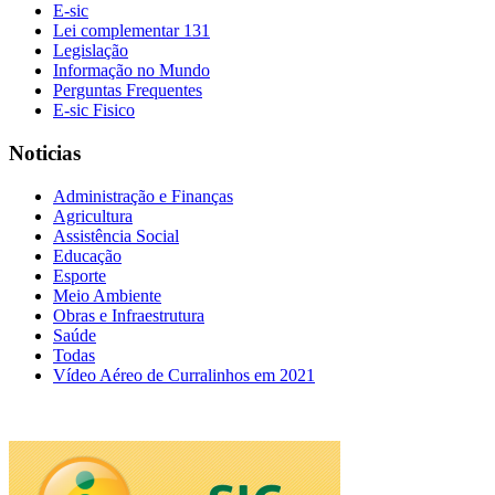
E-sic
Lei complementar 131
Legislação
Informação no Mundo
Perguntas Frequentes
E-sic Fisico
Noticias
Administração e Finanças
Agricultura
Assistência Social
Educação
Esporte
Meio Ambiente
Obras e Infraestrutura
Saúde
Todas
Vídeo Aéreo de Curralinhos em 2021