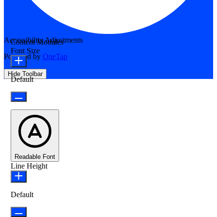
Accessibility Adjustments
Content Modules
Font Size
Powered by
OneTap
Hide Toolbar
Default
Readable Font
Line Height
Default