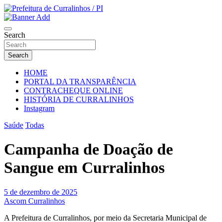
Skip
to
Portal Institucional da Prefeitura de Curralinhos Piauí
content
Prefeitura de Curralinhos / PI
Search
Search
HOME
PORTAL DA TRANSPARÊNCIA
CONTRACHEQUE ONLINE
HISTÓRIA DE CURRALINHOS
Instagram
Saúde
Todas
Campanha de Doação de
Sangue em Curralinhos
5 de dezembro de 2025
Ascom Curralinhos
A Prefeitura de Curralinhos, por meio da Secretaria Municipal de