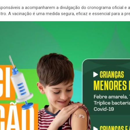
responsáveis a acompanharem a divulgação do cronograma oficial e
stro. A vacinação é uma medida segura, eficaz e essencial para a p