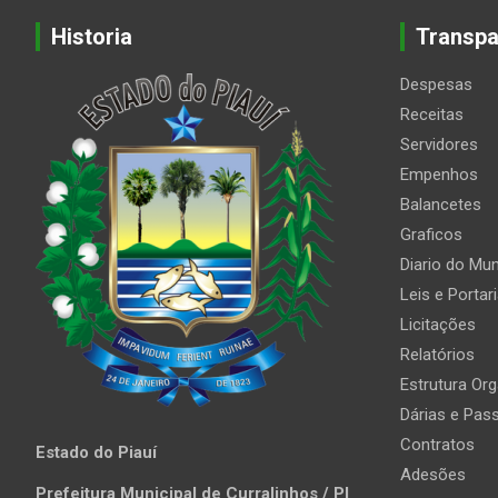
Historia
Transpa
Despesas
Receitas
Servidores
Empenhos
Balancetes
Graficos
Diario do Mun
Leis e Portar
Licitações
Relatórios
Estrutura Org
Dárias e Pas
Contratos
Estado do Piauí
Adesões
Prefeitura Municipal de Curralinhos / PI