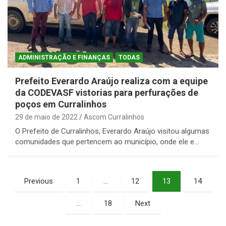
ADMINISTRAÇÃO E FINANÇAS
TODAS
Prefeito Everardo Araújo realiza com a equipe
da CODEVASF vistorias para perfurações de
poços em Curralinhos
29 de maio de 2022
Ascom Curralinhos
O Prefeito de Curralinhos, Everardo Araújo visitou algumas
comunidades que pertencem ao município, onde ele e…
Paginação
Previous
1
…
12
13
14
de
…
18
Next
posts