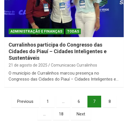
ADMINISTRAÇÃO E FINANÇAS
TODAS
Curralinhos participa do Congresso das
Cidades do Piauí – Cidades Inteligentes e
Sustentáveis
21 de agosto de 2025
Comunicacao Curralinhos
O município de Curralinhos marcou presença no
Congresso das Cidades do Piauí – Cidades Inteligentes e…
Paginação
Previous
1
…
6
7
8
de
…
18
Next
posts