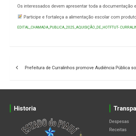
Os interessados devem apresentar toda a documentação exig
Participe e fortaleça a alimentação escolar com produ
EDITAL_CHAMADA_PUBLICA_2025_AQUISIÇÃO_DE_HOTFTUT- CURRALI
Navegação
Prefeitura de Curralinhos promove Audiência Pública s
de
Post
Historia
Transpa
Despesas
Receitas