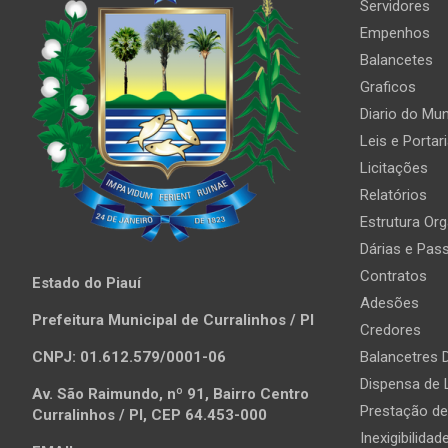
Servidores
Empenhos
Balancetes
Graficos
Diario do Mun
Leis e Portar
Licitações
Relatórios
Estrutura Org
Dárias e Pas
Contratos
Estado do Piauí
Adesões
Prefeitura Municipal de Curralinhos / PI
Credores
CNPJ: 01.612.579/0001-06
Balancetres D
Dispensa de 
Av. São Raimundo, nº 91, Bairro Centro
Prestação d
Curralinhos / PI, CEP 64.453-000
Inexigibilidad