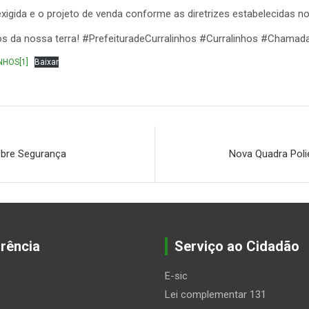
ida e o projeto de venda conforme as diretrizes estabelecidas no ed
tos da nossa terra! #PrefeituradeCurralinhos #Curralinhos #Chama
NHOS[1]
Baixar
obre Segurança
Nova Quadra Poli
rência
Serviço ao Cidadão
E-sic
Lei complementar 131