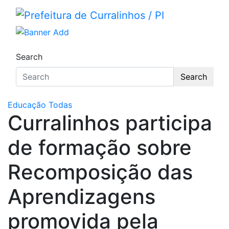
Skip
to
Prefeitura de Curralinhos / 
Portal Institucional da Prefeitura de Currali
content
Search
Search
Educação
Todas
Curralinhos participa
de formação sobre
Recomposição das
Aprendizagens
promovida pela