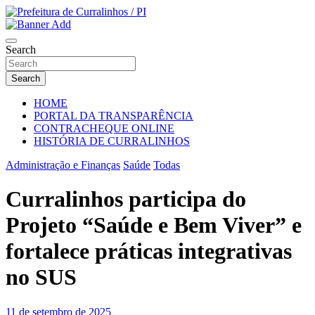
Skip
to
Portal Institucional da Prefeitura de Curralinhos Piauí
content
Prefeitura de Curralinhos / PI
Search
Search
HOME
PORTAL DA TRANSPARÊNCIA
CONTRACHEQUE ONLINE
HISTÓRIA DE CURRALINHOS
Administração e Finanças
Saúde
Todas
Curralinhos participa do
Projeto “Saúde e Bem Viver” e
fortalece práticas integrativas
no SUS
11 de setembro de 2025