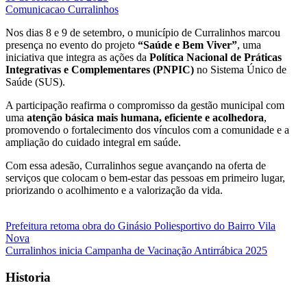
Comunicacao Curralinhos
Nos dias 8 e 9 de setembro, o município de Curralinhos marcou
presença no evento do projeto
“Saúde e Bem Viver”
, uma
iniciativa que integra as ações da
Política Nacional de Práticas
Integrativas e Complementares (PNPIC)
no Sistema Único de
Saúde (SUS).
A participação reafirma o compromisso da gestão municipal com
uma
atenção básica mais humana, eficiente e acolhedora
,
promovendo o fortalecimento dos vínculos com a comunidade e a
ampliação do cuidado integral em saúde.
Com essa adesão, Curralinhos segue avançando na oferta de
serviços que colocam o bem-estar das pessoas em primeiro lugar,
priorizando o acolhimento e a valorização da vida.
Navegação
Prefeitura retoma obra do Ginásio Poliesportivo do Bairro Vila
Nova
de
Curralinhos inicia Campanha de Vacinação Antirrábica 2025
Post
Historia