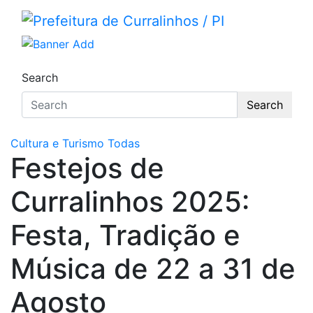
Skip
to
Prefeitura de Curralinhos / 
Portal Institucional da Prefeitura de Currali
content
Search
Search
Cultura e Turismo
Todas
Festejos de
Curralinhos 2025:
Festa, Tradição e
Música de 22 a 31 de
Agosto