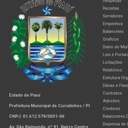
Despesas
Receitas
Servidores
Empenhos
Balancetes
Graficos
Diario do Mun
Leis e Portar
Licitações
Relatórios
Estrutura Org
Dárias e Pas
Contratos
Estado do Piauí
Adesões
Prefeitura Municipal de Curralinhos / PI
Credores
CNPJ: 01.612.579/0001-06
Balancetres D
Dispensa de 
Av. São Raimundo, nº 91, Bairro Centro