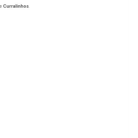
de
Curralinhos
.