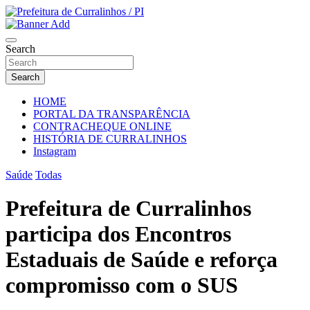
Skip
to
Portal Institucional da Prefeitura de Curralinhos Piauí
content
Prefeitura de Curralinhos / PI
Search
Search
HOME
PORTAL DA TRANSPARÊNCIA
CONTRACHEQUE ONLINE
HISTÓRIA DE CURRALINHOS
Instagram
Saúde
Todas
Prefeitura de Curralinhos
participa dos Encontros
Estaduais de Saúde e reforça
compromisso com o SUS