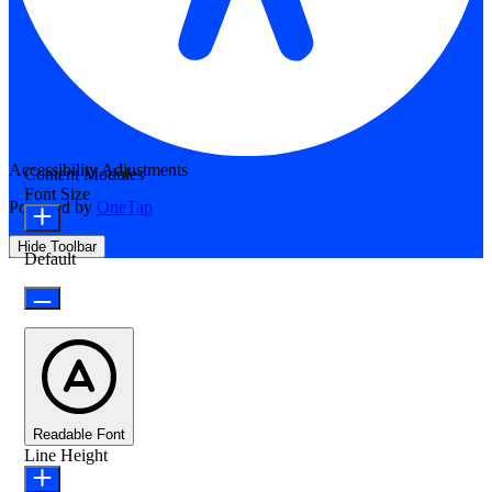
Accessibility Adjustments
Content Modules
Font Size
Powered by
OneTap
Hide Toolbar
Default
Readable Font
Line Height