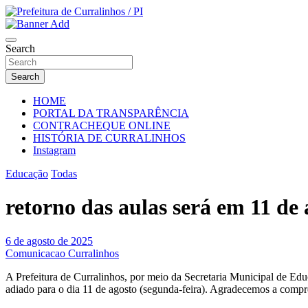
Skip
to
Portal Institucional da Prefeitura de Curralinhos Piauí
content
Prefeitura de Curralinhos / PI
Search
Search
HOME
PORTAL DA TRANSPARÊNCIA
CONTRACHEQUE ONLINE
HISTÓRIA DE CURRALINHOS
Instagram
Educação
Todas
retorno das aulas será em 11 de 
6 de agosto de 2025
Comunicacao Curralinhos
A Prefeitura de Curralinhos, por meio da Secretaria Municipal de Educ
adiado para o dia 11 de agosto (segunda-feira). Agradecemos a compr