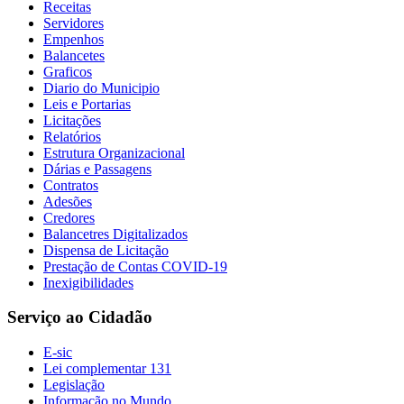
Receitas
Servidores
Empenhos
Balancetes
Graficos
Diario do Municipio
Leis e Portarias
Licitações
Relatórios
Estrutura Organizacional
Dárias e Passagens
Contratos
Adesões
Credores
Balancetres Digitalizados
Dispensa de Licitação
Prestação de Contas COVID-19
Inexigibilidades
Serviço ao Cidadão
E-sic
Lei complementar 131
Legislação
Informação no Mundo