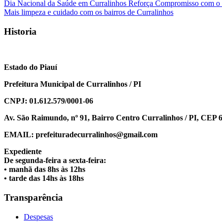
Navegação
Dia Nacional da Saúde em Curralinhos Reforça Compromisso com o
Mais limpeza e cuidado com os bairros de Curralinhos
de
Post
Historia
Estado do Piauí
Prefeitura Municipal de Curralinhos / PI
CNPJ: 01.612.579/0001-06
Av. São Raimundo, nº 91, Bairro Centro Curralinhos / PI, CEP 
EMAIL: prefeituradecurralinhos@gmail.com
Expediente
De segunda-feira a sexta-feira:
• manhã das 8hs às 12hs
• tarde das 14hs às 18hs
Transparência
Despesas