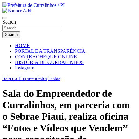
Skip
to
Portal Institucional da Prefeitura de Curralinhos Piauí
content
Prefeitura de Curralinhos / PI
Search
Search
HOME
PORTAL DA TRANSPARÊNCIA
CONTRACHEQUE ONLINE
HISTÓRIA DE CURRALINHOS
Instagram
Sala do Empreendedor
Todas
Sala do Empreendedor de
Curralinhos, em parceria com
o Sebrae Piauí, realiza oficina
“Fotos e Vídeos que Vendem”