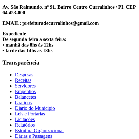
Av. São Raimundo, nº 91, Bairro Centro Curralinhos / PI, CEP
64.453-000
EMAIL: prefeituradecurralinhos@gmail.com
Expediente
De segunda-feira a sexta-feira:
• manhã das 8hs às 12hs
• tarde das 14hs às 18hs
Transparência
Despesas
Receitas
Servidores
Empenhos
Balancetes
Graficos
Diario do Municipio
Leis e Portarias
Licitações
Relatórios
Estrutura Organizacional
Dárias e Passagens