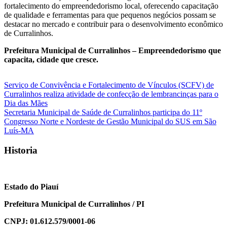
fortalecimento do empreendedorismo local, oferecendo capacitação
de qualidade e ferramentas para que pequenos negócios possam se
destacar no mercado e contribuir para o desenvolvimento econômico
de Curralinhos.
Prefeitura Municipal de Curralinhos – Empreendedorismo que
capacita, cidade que cresce.
Navegação
Serviço de Convivência e Fortalecimento de Vínculos (SCFV) de
Curralinhos realiza atividade de confecção de lembrancinças para o
de
Dia das Mães
Post
Secretaria Municipal de Saúde de Curralinhos participa do 11º
Congresso Norte e Nordeste de Gestão Municipal do SUS em São
Luís-MA
Historia
Estado do Piauí
Prefeitura Municipal de Curralinhos / PI
CNPJ: 01.612.579/0001-06