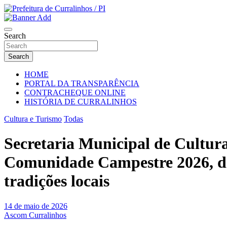
Skip
to
Portal Institucional da Prefeitura de Curralinhos Piauí
content
Prefeitura de Curralinhos / PI
Search
Search
HOME
PORTAL DA TRANSPARÊNCIA
CONTRACHEQUE ONLINE
HISTÓRIA DE CURRALINHOS
Cultura e Turismo
Todas
Secretaria Municipal de Cultur
Comunidade Campestre 2026, de 
tradições locais
14 de maio de 2026
Ascom Curralinhos