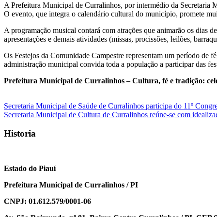
A Prefeitura Municipal de Curralinhos, por intermédio da Secretari
O evento, que integra o calendário cultural do município, promete mui
A programação musical contará com atrações que animarão os dias de f
apresentações e demais atividades (missas, procissões, leilões, barraq
Os Festejos da Comunidade Campestre representam um período de fé, en
administração municipal convida toda a população a participar das fest
Prefeitura Municipal de Curralinhos – Cultura, fé e tradição: ce
Navegação
Secretaria Municipal de Saúde de Curralinhos participa do 11º Con
Secretaria Municipal de Cultura de Curralinhos reúne-se com idealiza
de
Post
Historia
Estado do Piauí
Prefeitura Municipal de Curralinhos / PI
CNPJ: 01.612.579/0001-06