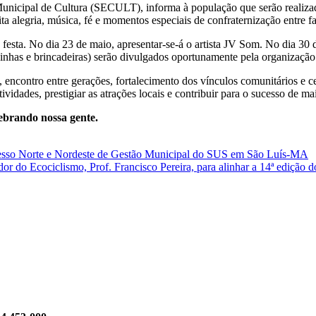
a Municipal de Cultura (SECULT), informa à população que serão realiz
ta alegria, música, fé e momentos especiais de confraternização entre fa
esta. No dia 23 de maio, apresentar-se-á o artista JV Som. No dia 30 
uinhas e brincadeiras) serão divulgados oportunamente pela organização n
contro entre gerações, fortalecimento dos vínculos comunitários e cele
ividades, prestigiar as atrações locais e contribuir para o sucesso de ma
lebrando nossa gente.
gresso Norte e Nordeste de Gestão Municipal do SUS em São Luís-MA
dor do Ecociclismo, Prof. Francisco Pereira, para alinhar a 14ª edição