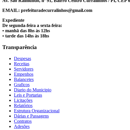
Av. São Raimundo, nº 91, Bairro Centro Curralinhos / PI, CEP 
EMAIL: prefeituradecurralinhos@gmail.com
Expediente
De segunda-feira a sexta-feira:
• manhã das 8hs às 12hs
• tarde das 14hs às 18hs
Transparência
Despesas
Receitas
Servidores
Empenhos
Balancetes
Graficos
Diario do Municipio
Leis e Portarias
Licitações
Relatórios
Estrutura Organizacional
Dárias e Passagens
Contratos
Adesões