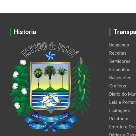
Historia
Transpa
Despesas
Receitas
Servidores
Empenhos
Balancetes
Graficos
Diario do Mun
Leis e Portar
Licitações
Relatórios
Estrutura Org
Dárias e Pas