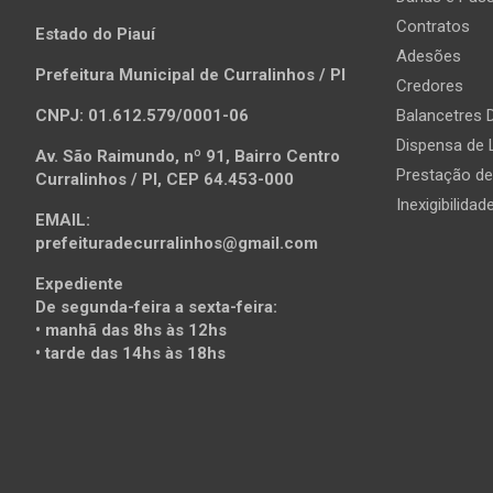
Contratos
Estado do Piauí
Adesões
Prefeitura Municipal de Curralinhos / PI
Credores
CNPJ: 01.612.579/0001-06
Balancetres D
Dispensa de 
Av. São Raimundo, nº 91, Bairro Centro
Prestação d
Curralinhos / PI, CEP 64.453-000
Inexigibilidad
EMAIL:
prefeituradecurralinhos@gmail.com
Expediente
De segunda-feira a sexta-feira:
• manhã das 8hs às 12hs
• tarde das 14hs às 18hs