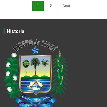
Paginação
1
2
Next
de
posts
Historia