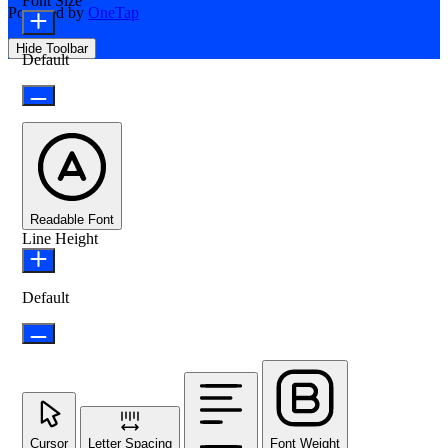
Font Size
Powered by
OneTap
Hide Toolbar
Default
Readable Font
Line Height
Default
Cursor
Letter Spacing
Font Weight