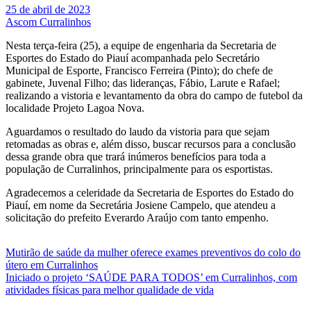
25 de abril de 2023
Ascom Curralinhos
Nesta terça-feira (25), a equipe de engenharia da Secretaria de
Esportes do Estado do Piauí acompanhada pelo Secretário
Municipal de Esporte, Francisco Ferreira (Pinto); do chefe de
gabinete, Juvenal Filho; das lideranças, Fábio, Larute e Rafael;
realizando a vistoria e levantamento da obra do campo de futebol da
localidade Projeto Lagoa Nova.
Aguardamos o resultado do laudo da vistoria para que sejam
retomadas as obras e, além disso, buscar recursos para a conclusão
dessa
grande obra que trará inúmeros benefícios para toda a
população de Curralinhos, principalmente para os esportistas.
Agradecemos a celeridade da Secretaria de Esportes do Estado do
Piauí, em nome da Secretária Josiene Campelo, que atendeu a
solicitação do prefeito Everardo Araújo com tanto empenho.
Navegação
Mutirão de saúde da mulher oferece exames preventivos do colo do
útero em Curralinhos
de
Iniciado o projeto ‘SAÚDE PARA TODOS’ em Curralinhos, com
Post
atividades físicas para melhor qualidade de vida