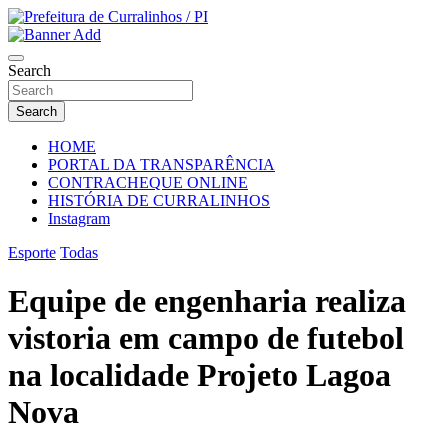
Skip
to
Portal Institucional da Prefeitura de Curralinhos Piauí
content
Prefeitura de Curralinhos / PI
Search
Search
HOME
PORTAL DA TRANSPARÊNCIA
CONTRACHEQUE ONLINE
HISTÓRIA DE CURRALINHOS
Instagram
Esporte
Todas
Equipe de engenharia realiza
vistoria em campo de futebol
na localidade Projeto Lagoa
Nova