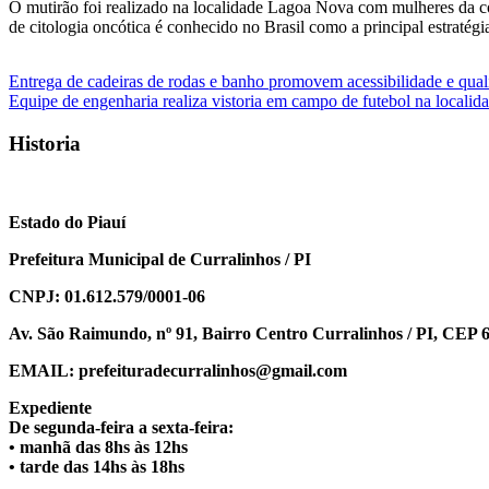
O mutirão foi realizado na localidade Lagoa Nova com mulheres da c
de citologia oncótica é conhecido no Brasil como a principal estratég
Navegação
Entrega de cadeiras de rodas e banho promovem acessibilidade e qua
Equipe de engenharia realiza vistoria em campo de futebol na locali
de
Post
Historia
Estado do Piauí
Prefeitura Municipal de Curralinhos / PI
CNPJ: 01.612.579/0001-06
Av. São Raimundo, nº 91, Bairro Centro Curralinhos / PI, CEP 
EMAIL: prefeituradecurralinhos@gmail.com
Expediente
De segunda-feira a sexta-feira:
• manhã das 8hs às 12hs
• tarde das 14hs às 18hs