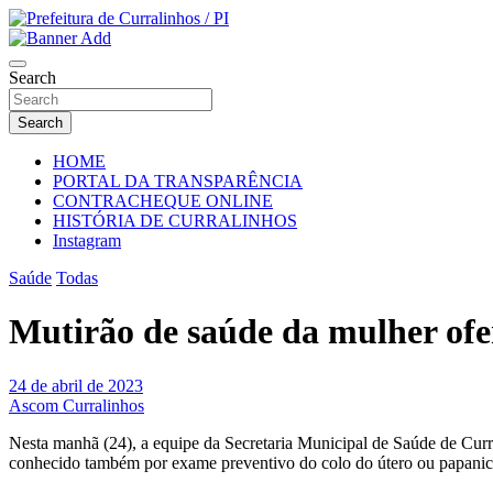
Skip
to
Portal Institucional da Prefeitura de Curralinhos Piauí
content
Prefeitura de Curralinhos / PI
Search
Search
HOME
PORTAL DA TRANSPARÊNCIA
CONTRACHEQUE ONLINE
HISTÓRIA DE CURRALINHOS
Instagram
Saúde
Todas
Mutirão de saúde da mulher ofe
24 de abril de 2023
Ascom Curralinhos
Nesta manhã (24), a equipe da Secretaria Municipal de Saúde de Cur
conhecido também por exame preventivo do colo do útero ou papanic