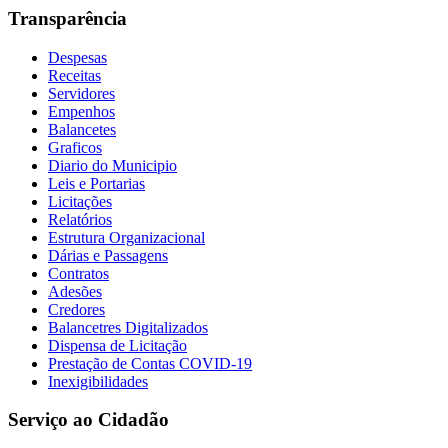
Transparência
Despesas
Receitas
Servidores
Empenhos
Balancetes
Graficos
Diario do Municipio
Leis e Portarias
Licitações
Relatórios
Estrutura Organizacional
Dárias e Passagens
Contratos
Adesões
Credores
Balancetres Digitalizados
Dispensa de Licitação
Prestação de Contas COVID-19
Inexigibilidades
Serviço ao Cidadão