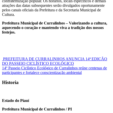
confraternização popular. Os horários, locais específicos e demais
atrações das datas subsequentes serão divulgados oportunamente
pelos canais oficiais da Prefeitura e da Secretaria Municipal de
Cultura.
Prefeitura Municipal de Curralinhos – Valorizando a cultura,
aquecendo o coração e mantendo viva a tradição dos nossos
festejos.
Navegação
PREFEITURA DE CURRALINHOS ANUNCIA 14ª EDIÇÃO
DO PASSEIO CICLÍSTICO ECOLÓGICO
de
14º Passeio Ciclístico Ecológico de Curralinhos reúne centenas de
Post
participantes e fortalece conscientização ambiental
Historia
Estado do Piauí
Prefeitura Municipal de Curralinhos / PI